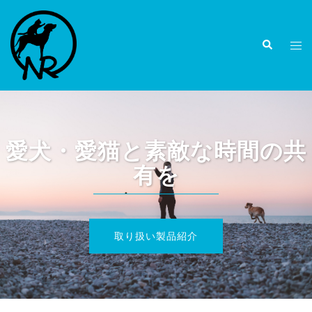
コ
ン
検
テ
ト
索
ン
グ
ツ
ル
へ
メ
ス
ニ
キ
ュ
愛犬・愛猫と素敵な時間の共
ッ
ー
有を
プ
取り扱い製品紹介